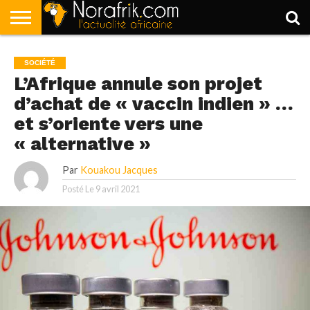
ACCUEIL
POLITIQUE
SOCIÉTÉ
ECONOMIE
SPORT
LIFESTYLE
SOCIÉTÉ
L’Afrique annule son projet
d’achat de « vaccin indien » …
et s’oriente vers une
« alternative »
Par
Kouakou Jacques
Posté Le
9 avril 2021