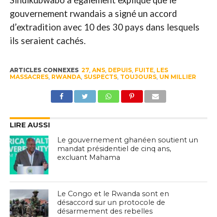
Sindikubwabo a également expliqué que le
gouvernement rwandais a signé un accord
d’extradition avec 10 des 30 pays dans lesquels
ils seraient cachés.
ARTICLES CONNEXES
27
,
ANS
,
DEPUIS
,
FUITE
,
LES
MASSACRES
,
RWANDA
,
SUSPECTS
,
TOUJOURS
,
UN MILLIER
LIRE AUSSI
Le gouvernement ghanéen soutient un
mandat présidentiel de cinq ans,
excluant Mahama
Le Congo et le Rwanda sont en
désaccord sur un protocole de
désarmement des rebelles