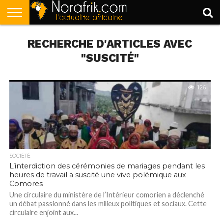
ACCUEIL
RECHERCHE D'ARTICLES AVEC
POLITIQUE
SOCIÉTÉ
ECONOMIE
SPORT
LIFESTYLE
"SUSCITÉ"
126
SOCIÉTÉ
L’interdiction des cérémonies de mariages pendant les
heures de travail a suscité une vive polémique aux
Comores
Une circulaire du ministère de l’Intérieur comorien a déclenché
un débat passionné dans les milieux politiques et sociaux. Cette
circulaire enjoint aux...