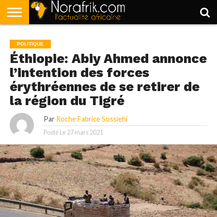
ACCUEIL
POLITIQUE
SOCIÉTÉ
ECONOMIE
SPORT
LIFESTYLE
POLITIQUE
Éthiopie: Abiy Ahmed annonce
l’intention des forces
érythréennes de se retirer de
la région du Tigré
Par
Roche Fabrice Sossiehi
Posté Le
27 mars 2021