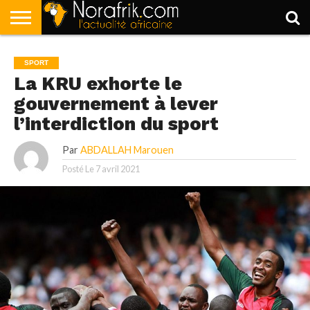
ACCUEIL
POLITIQUE
SOCIÉTÉ
ECONOMIE
SPORT
LIFESTYLE
SPORT
La KRU exhorte le
gouvernement à lever
l’interdiction du sport
Par
ABDALLAH Marouen
Posté Le
7 avril 2021